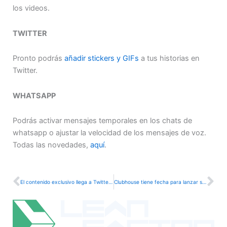
los videos.
TWITTER
Pronto podrás
añadir stickers y GIFs
a tus historias en
Twitter.
WHATSAPP
Podrás activar mensajes temporales en los chats de
whatsapp o ajustar la velocidad de los mensajes de voz.
Todas las novedades,
aquí
.
Ant
Si
El contenido exclusivo llega a Twitter a través de “Super Follow”
Clubhouse tiene fecha para lanzar su versión para Android