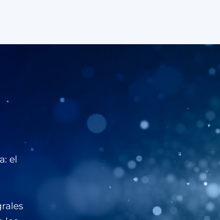
: el
rales