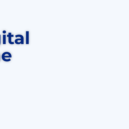
ital
he