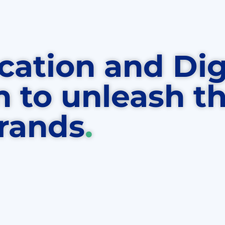
tion and Dig
n to unleash t
brands
.