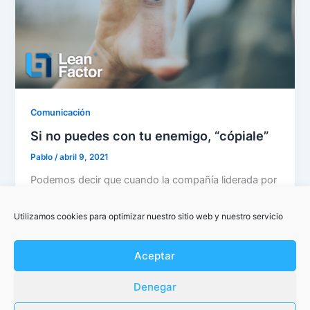
Comunicación
Si no puedes con tu enemigo, “cópiale”
Pablo
/
abril 9, 2021
Podemos decir que cuando la compañía liderada por
Mark Zuckerberg ve peligrar su trono son los
primeros en tomar cartas […]
Utilizamos cookies para optimizar nuestro sitio web y nuestro servicio
Aceptar
Denegar