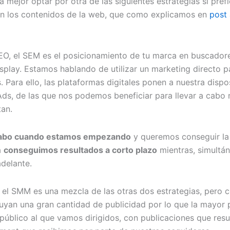
ía mejor optar por otra de las siguientes estrategias si pre
on los contenidos de la web, que como explicamos en
post 
EO, el SEM es el posicionamiento de tu marca en buscadore
isplay. Estamos hablando de utilizar un marketing directo 
 Para ello, las plataformas digitales ponen a nuestra disp
Ads, de las que nos podemos beneficiar para llevar a cab
tan.
a cabo cuando estamos empezando
y queremos conseguir la 
a
conseguimos resultados a corto plazo
mientras, simultá
delante.
l SMM es una mezcla de las otras dos estrategias, pero ce
luyan una gran cantidad de publicidad por lo que la mayor 
público al que vamos dirigidos, con publicaciones que result