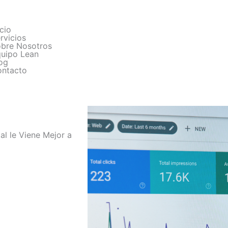
icio
rvicios
bre Nosotros
uipo Lean
og
ntacto
l le Viene Mejor a