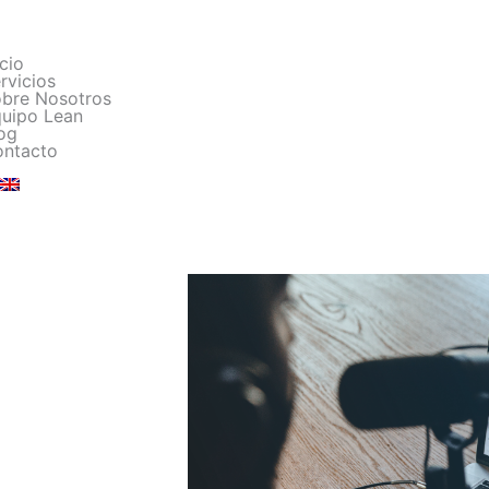
icio
rvicios
bre Nosotros
uipo Lean
og
ntacto