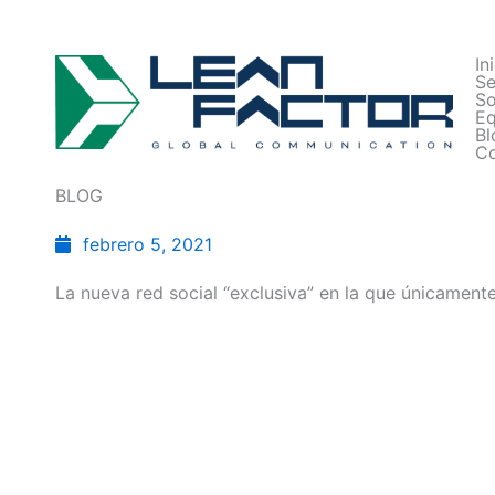
In
Se
So
Eq
Bl
Co
BLOG
febrero 5, 2021
La nueva red social “exclusiva” en la que únicament