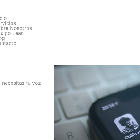
icio
rvicios
bre Nosotros
uipo Lean
og
ntacto
e necesitas tu voz