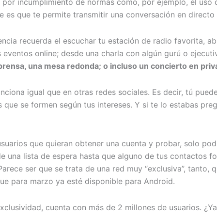
o por incumplimiento de normas como, por ejemplo, el uso 
 es que te permite transmitir una conversación en directo
riencia recuerda el escuchar tu estación de radio favorita, a
s eventos online; desde una charla con algún gurú o ejecut
prensa, una mesa redonda; o incluso un concierto en priv
iona igual que en otras redes sociales. Es decir, tú puede
s que se formen según tus intereses. Y si te lo estabas pregu
uarios que quieran obtener una cuenta y probar, solo pod
 de una lista de espera hasta que alguno de tus contactos f
arece ser que se trata de una red muy “exclusiva”, tanto, 
ue para marzo ya esté disponible para Android.
xclusividad, cuenta con más de 2 millones de usuarios. ¿Y