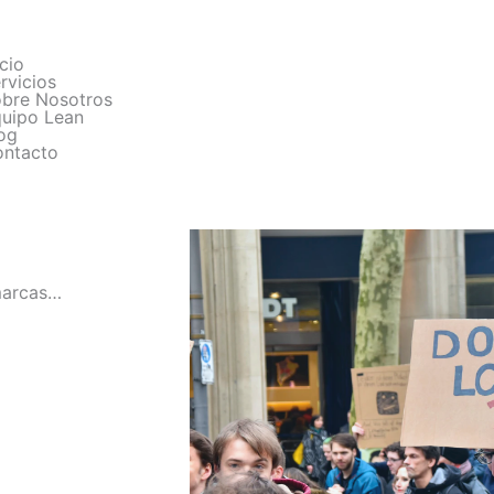
icio
rvicios
bre Nosotros
uipo Lean
og
ntacto
 marcas…