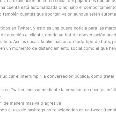
os. La explicación de la red social del pajarito es que un 
 una cuenta está automatizada o no, sino el comportamiento 
ndo también cuentas que aportan valor, aunque estén automa
itidos en Twitter, y esto es una buena noticia para las mar
os de atención al cliente, donde un bot de conversación pu
ica. Así las cosas, la eliminación de todo tipo de bots, p
 en un momento de distanciamiento social como el que hemo
rjudicar e interrumpir la conversación pública, como tratar
nes en Twitter, incluso mediante la creación de cuentas múl
o
uir” de manera masiva o agresiva
endo el uso de hashtags no relacionados en un tweet (tam