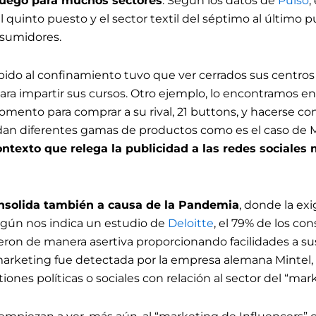
 juego para muchos sectores
. Según los datos de
Pulso
,
 quinto puesto y el sector textil del séptimo al último p
nsumidores.
 debido al confinamiento tuvo que ver cerrados sus centro
ara impartir sus cursos. Otro ejemplo, lo encontramos en 
ento para comprar a su rival, 21 buttons, y hacerse co
an diferentes gamas de productos como es el caso de M
ontexto que relega la publicidad a las redes sociales 
onsolida también a causa de la Pandemia
, donde la ex
egún nos indica un estudio de
Deloitte
, el 79% de los c
ron de manera asertiva proporcionando facilidades a su
marketing fue detectada por la empresa alemana Mintel
nes políticas o sociales con relación al sector del “mar