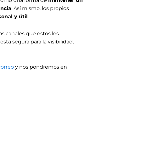
” como una forma de
mantener un
ancia
. Así mismo, los propios
onal y útil
.
os canales que estos les
ta segura para la visibilidad,
orreo
y nos pondremos en