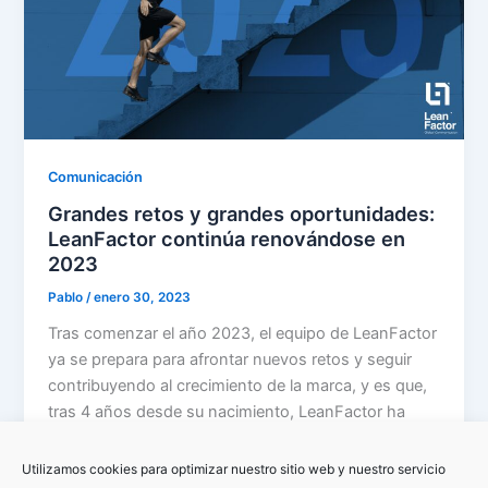
Comunicación
Grandes retos y grandes oportunidades:
LeanFactor continúa renovándose en
2023
Pablo
/
enero 30, 2023
Tras comenzar el año 2023, el equipo de LeanFactor
ya se prepara para afrontar nuevos retos y seguir
contribuyendo al crecimiento de la marca, y es que,
tras 4 años desde su nacimiento, LeanFactor ha
venido experimentando un crecimiento continuo y
sostenible en diversos ámbitos.
Utilizamos cookies para optimizar nuestro sitio web y nuestro servicio