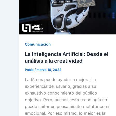
Comunicación
La Inteligencia Artificial: Desde el
análisis a la creatividad
Pablo
/
marzo 18, 2022
La IA nos puede ayudar a mejorar la
experiencia del usuario, gracias a su
exhaustivo conocimiento del público
objetivo. Pero, aun así, esta tecnología no
puede imitar un pensamiento metafórico ni
emocional. Por eso mismo, lo mejor es la