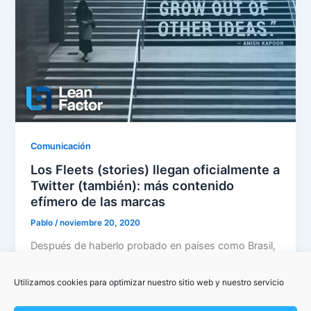
Comunicación
Los Fleets (stories) llegan oficialmente a
Twitter (también): más contenido
efímero de las marcas
Pablo
/
noviembre 20, 2020
Después de haberlo probado en países como Brasil,
Italia, India y Corea del Sur, las ‘stories de Twitter’ se
extienden […]
Utilizamos cookies para optimizar nuestro sitio web y nuestro servicio