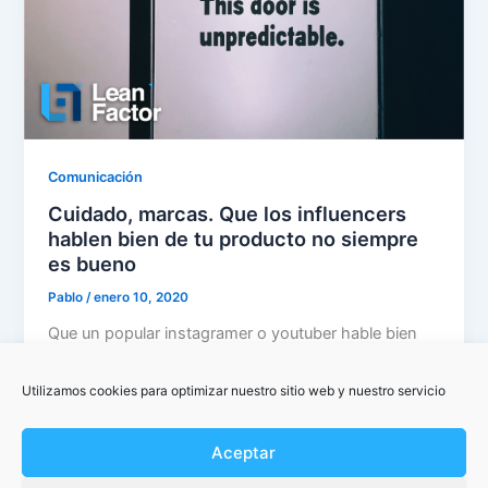
Comunicación
Cuidado, marcas. Que los influencers
hablen bien de tu producto no siempre
es bueno
Pablo
/
enero 10, 2020
Que un popular instagramer o youtuber hable bien
de tu marca en sus perfiles es a lo que aspiran
(prácticamente) […]
Utilizamos cookies para optimizar nuestro sitio web y nuestro servicio
Aceptar