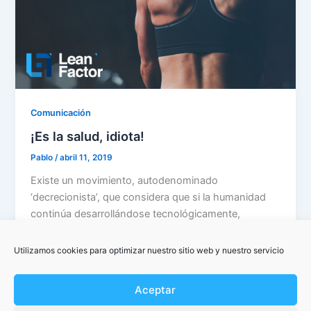
Comunicación
¡Es la salud, idiota!
Pablo
/
abril 11, 2019
Existe un movimiento, autodenominado
‘decrecionista’, que considera que si la humanidad
continúa desarrollándose tecnológicamente,
acabará inevitablemente colapsando, consumiendo
más recursos […]
Utilizamos cookies para optimizar nuestro sitio web y nuestro servicio
Aceptar