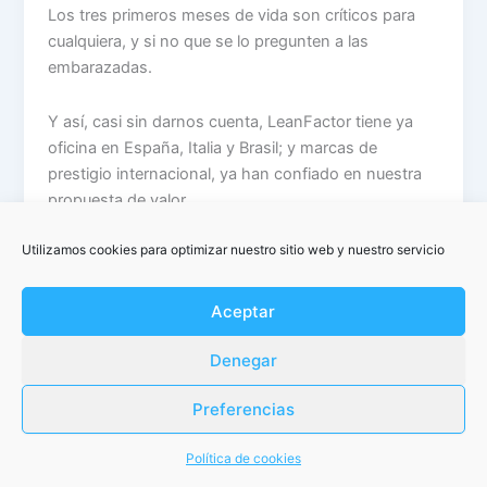
Los tres primeros meses de vida son críticos para
cualquiera, y si no que se lo pregunten a las
embarazadas.
Y así, casi sin darnos cuenta, LeanFactor tiene ya
oficina en España, Italia y Brasil; y marcas de
prestigio internacional, ya han confiado en nuestra
propuesta de valor.
Utilizamos cookies para optimizar nuestro sitio web y nuestro servicio
Aceptar
Denegar
Preferencias
Copyright © 2026 LeanFactor | Powered by
Tema Astra para
WordPress
Política de cookies