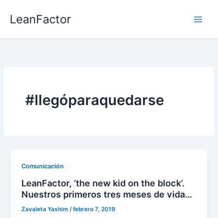
Ir
LeanFactor
al
contenido
#llegóparaquedarse
Comunicación
LeanFactor, ‘the new kid on the block’.
Nuestros primeros tres meses de vida…
Zavaleta Yashim
/
febrero 7, 2019