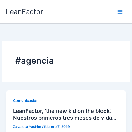
Ir
LeanFactor
al
contenido
#agencia
Comunicación
LeanFactor, ‘the new kid on the block’.
Nuestros primeros tres meses de vida…
Zavaleta Yashim
/
febrero 7, 2019