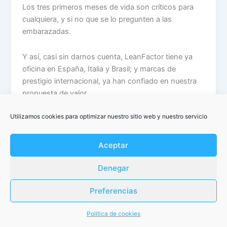
Los tres primeros meses de vida son críticos para
cualquiera, y si no que se lo pregunten a las
embarazadas.
Y así, casi sin darnos cuenta, LeanFactor tiene ya
oficina en España, Italia y Brasil; y marcas de
prestigio internacional, ya han confiado en nuestra
propuesta de valor.
Utilizamos cookies para optimizar nuestro sitio web y nuestro servicio
Aceptar
Denegar
Preferencias
Copyright © 2026 LeanFactor | Powered by
Tema Astra para
WordPress
Política de cookies