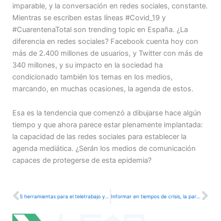
imparable, y la conversación en redes sociales, constante.
Mientras se escriben estas líneas #Covid_19 y
#CuarentenaTotal son trending topic en España. ¿La
diferencia en redes sociales? Facebook cuenta hoy con
más de 2.400 millones de usuarios, y Twitter con más de
340 millones, y su impacto en la sociedad ha
condicionado también los temas en los medios,
marcando, en muchas ocasiones, la agenda de estos.
Esa es la tendencia que comenzó a dibujarse hace algún
tiempo y que ahora parece estar plenamente implantada:
la capacidad de las redes sociales para establecer la
agenda mediática. ¿Serán los medios de comunicación
capaces de protegerse de esta epidemia?
Ant
Si
5 herramientas para el teletrabajo y otras noticias positivas contra el coronavirus #YoMeQuedoEnCasa
Informar en tiempos de crisis, la paradoja de lo social en una sociedad aislada