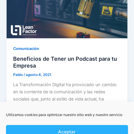
Comunicación
Beneficios de Tener un Podcast para tu
Empresa
Pablo
/
agosto 6, 2021
La Transformación Digital ha provocado un cambio
en la corriente de la comunicación y las redes
sociales que, junto al estilo de vida actual, ha
supuesto que los medios tengan que adaptar su
forma de comunicar, y, con ellos, las empresas.
Utilizamos cookies para optimizar nuestro sitio web y nuestro servicio
Aceptar