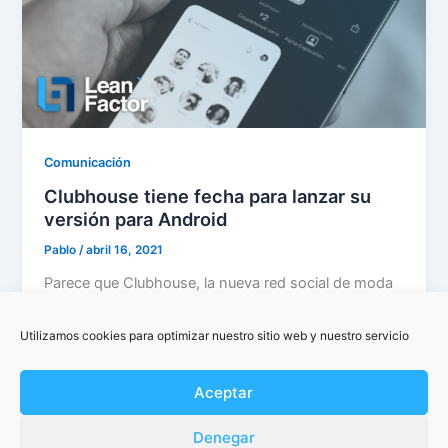
Comunicación
Clubhouse tiene fecha para lanzar su
versión para Android
Pablo
/
abril 16, 2021
Parece que Clubhouse, la nueva red social de moda
que todo influencer, celebrity y gente de perfil alto
utiliza, tiene […]
Utilizamos cookies para optimizar nuestro sitio web y nuestro servicio
Aceptar
Denegar