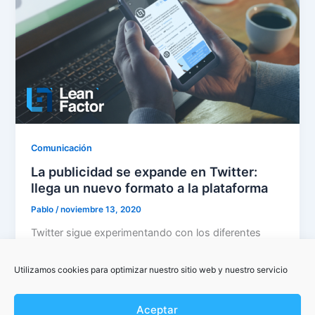
Comunicación
La publicidad se expande en Twitter:
llega un nuevo formato a la plataforma
Pablo
/
noviembre 13, 2020
Twitter sigue experimentando con los diferentes
formatos publicitarios de la plataforma. La red social
del pajarito ha anunciado esta semana […]
Utilizamos cookies para optimizar nuestro sitio web y nuestro servicio
Aceptar