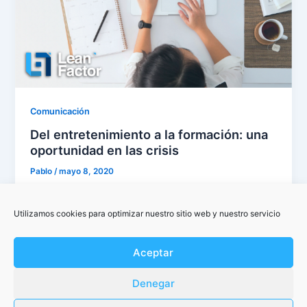
Comunicación
Del entretenimiento a la formación: una
oportunidad en las crisis
Pablo
/
mayo 8, 2020
No es nuevo, pero no por ello deja de ser cierto: de
cada crisis surge una oportunidad, tanto en lo […]
Utilizamos cookies para optimizar nuestro sitio web y nuestro servicio
Aceptar
Denegar