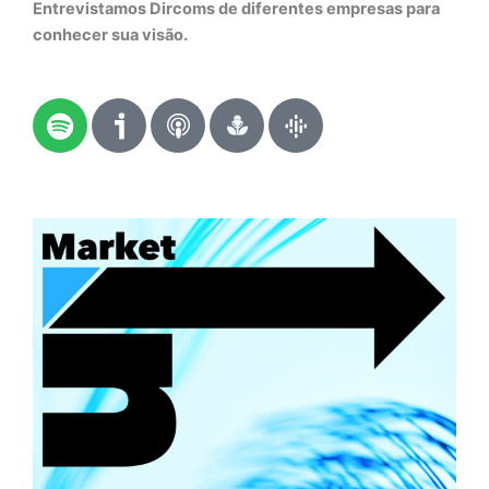
Entrevistamos Dircoms de diferentes empresas para
conhecer sua visão.
S
p
o
t
i
f
y