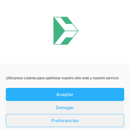
o
t
i
f
y
Utilizamos cookies para optimizar nuestro sitio web y nuestro servicio
Aceptar
Denegar
Preferencias
Termos e Condições