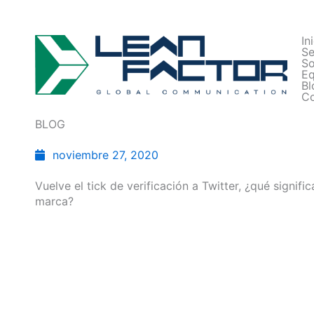
In
Se
So
Eq
Bl
Co
BLOG
noviembre 27, 2020
Vuelve el tick de verificación a Twitter, ¿qué signifi
marca?