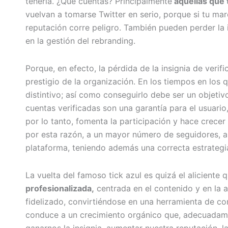
tenerla. ¿Qué cuentas? Principalmente
aquellas que t
vuelvan a tomarse Twitter en serio, porque si tu marc
reputación corre peligro. También pueden perder la
en la gestión del rebranding.
Porque, en efecto, la pérdida de la insignia de verif
prestigio de la organización. En los tiempos en los
distintivo; así como conseguirlo debe ser un objetiv
cuentas verificadas son una garantía para el usuario,
por lo tanto, fomenta la participación y hace crecer
por esta razón, a un mayor número de seguidores, a
plataforma, teniendo además una correcta estrategi
La vuelta del famoso tick azul es quizá el alicient
profesionalizada,
centrada en el contenido y en la a
fidelizado, convirtiéndose en una herramienta de com
conduce a un crecimiento orgánico que, adecuadame
ganarnos la insignia, aumentar nuestra reputación, l