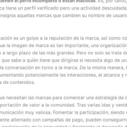
ienen el perfil incompleto o están inactivas
. Es, por tant
a tiene un perfil verificado pero una actividad descuidada, 
 insignia aquellas marcas que cambien su nombre de usuari
icación es un golpe a la reputación de la marca, así como co
 que la imagen de marca es tan importante, una organizació
o a largo plazo de las más grandes. Pero no solo se trata de
 que sabe a quién tiene que dirigirse si necesita algo de u
 la conversación en torno a la marca. De la misma manera, l
umentando potencialmente las interacciones, el alcance y 
a de contenidos.
e que necesitan las marcas para comenzar una estrategia d
portación de valor a la comunidad. Tras varias idas y venid
unicación muy valiosa. Fomentar la participación, siendo ú
nte alternado con campañas de pago, pueden conseguirnos
a participación de la comunidad y finalmente el desarrollo d