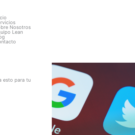
icio
rvicios
bre Nosotros
uipo Lean
og
ntacto
ca esto para tu