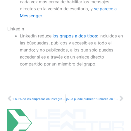
cada vez más cerca de habilitar los mensajes
directos en la versión de escritorio, y
se parece a
Messenger
.
LinkedIn
LinkedIn reduce
los grupos a dos tipos
: incluidos en
las búsquedas, públicos y accesibles a todo el
mundo; y no publicados, a los que solo puedes
acceder si es a través de un enlace directo
compartido por un miembro del grupo.
Ant
Si
El 60 % de las empresas en Instagram ya usan elementos interactivos en sus stories (y funciona)
¿Qué puede publicar tu marca en Facebook e Instagram y qué no?